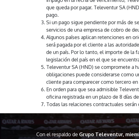
impago en la fecha de vencimiento, Televe
que queda por pagar. Televentur SA (HND) 
pago.
Si un pago sigue pendiente por más de ses
servicios de una empresa de cobro de deud
Algunos países aplican retenciones en ori
será pagada por el cliente a las autorida
de un país. Por lo tanto, el importe de la
legislación del país en el que se encuentra
Televentur SA (HND) se compromete a hace
obligaciones puede considerarse como una
cliente para comparecer como tercero en 
En orden para que sea admisible Televent
oficina registrada en un plazo de 8 días de
Todas las relaciones contractuales serán
Con el respaldo de
Grupo Televentur, miem