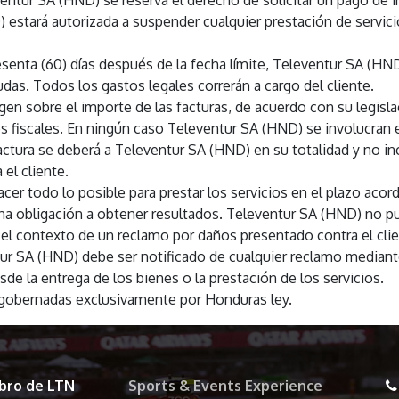
ntur SA (HND) se reserva el derecho de solicitar un pago de i
estará autorizada a suspender cualquier prestación de servicio
enta (60) días después de la fecha límite, Televentur SA (HND)
as. Todos los gastos legales correrán a cargo del cliente.
gen sobre el importe de las facturas, de acuerdo con su legisla
des fiscales. En ningún caso Televentur SA (HND) se involucran 
 factura se deberá a Televentur SA (HND) en su totalidad y no i
 el cliente.
r todo lo posible para prestar los servicios en el plazo acor
 obligación a obtener resultados. Televentur SA (HND) no pue
el contexto de un reclamo por daños presentado contra el clie
ur SA (HND) debe ser notificado de cualquier reclamo mediante 
sde la entrega de los bienes o la prestación de los servicios.
 gobernadas exclusivamente por Honduras ley.
bro de LTN
Sports & Events Experience